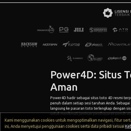
Power4D: Situs T
Aman
Power4D hadir sebagai situs toto 4D resmi ter
penuh dalam setiap sesi taruhan Anda. Sebaga
langsung ke pasaran toto terlengkap dengan sis
untuk menikmati jaminan pembayaran penuh atas
Kami menggunakan cookies untuk mengoptimalkan navigasi, fitur serta
© 2015 - 2026 Copyright POWER4D.
All Rights R
ini, Anda menyetujui penggunaan cookies serta data pribadi sesuai
Keb