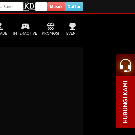
di Indonesia. Kami menghadirkan variasi pasaran togel terlengkap, mulai dari pasa
Masuk
Daftar
ADE
INTERACTIVE
PROMOSI
EVENT