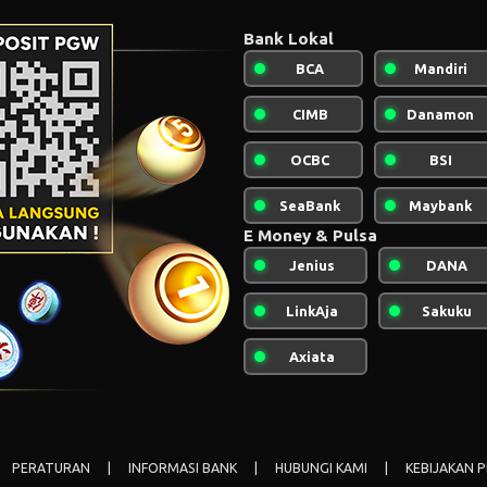
Bank Lokal
BCA
Mandiri
CIMB
Danamon
OCBC
BSI
SeaBank
Maybank
E Money & Pulsa
Jenius
DANA
LinkAja
Sakuku
Axiata
PERATURAN
|
INFORMASI BANK
|
HUBUNGI KAMI
|
KEBIJAKAN P