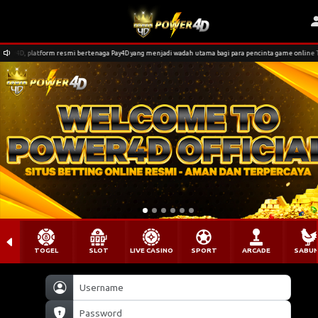
er4D, platform resmi bertenaga Pay4D yang menjadi wadah utama bagi para pencinta game online Toto 
TOGEL
SLOT
LIVE CASINO
SPORT
ARCADE
SABU