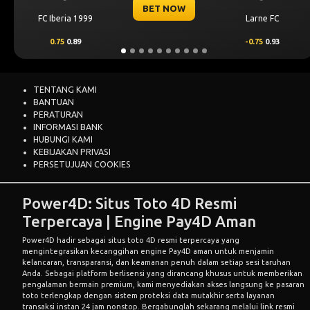
BET NOW
FC Iberia 1999
Larne FC
0.75
0.89
-0.75
0.93
TENTANG KAMI
BANTUAN
PERATURAN
INFORMASI BANK
HUBUNGI KAMI
KEBIJAKAN PRIVASI
PERSETUJUAN COOKIES
Power4D: Situs Toto 4D Resmi
Terpercaya | Engine Pay4D Aman
Power4D hadir sebagai situs toto 4D resmi terpercaya yang
mengintegrasikan kecanggihan engine Pay4D aman untuk menjamin
kelancaran, transparansi, dan keamanan penuh dalam setiap sesi taruhan
Anda. Sebagai platform berlisensi yang dirancang khusus untuk memberikan
pengalaman bermain premium, kami menyediakan akses langsung ke pasaran
toto terlengkap dengan sistem proteksi data mutakhir serta layanan
transaksi instan 24 jam nonstop. Bergabunglah sekarang melalui link resmi