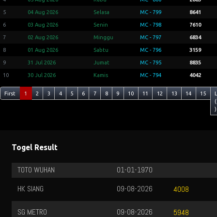
5
04 Aug 2026
Selasa
MC - 799
8641
6
03 Aug 2026
Senin
MC - 798
7610
7
02 Aug 2026
Minggu
MC - 797
6834
8
01 Aug 2026
Sabtu
MC - 796
3159
9
31 Jul 2026
Jumat
MC - 795
8835
10
30 Jul 2026
Kamis
MC - 794
4042
First
1
2
3
4
5
6
7
8
9
10
11
12
13
14
15
(
)
Togel Result
TOTO WUHAN
01-01-1970
HK SIANG
09-08-2026
4008
SG METRO
09-08-2026
5948