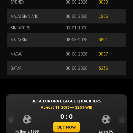
SYDNEY
08-08-2026
8083
MALAYSIA SIANG
08-08-2026
1986
SINGAPORE
01-01-1970
MALAYSIA
08-08-2026
6851
MACAU
08-08-2026
9097
QATAR
08-08-2026
5256
LEAGUE QUALIFIERS
UEFA CHAMPIONS LEA
 2026 — 22:59 WIB
August 11, 2026 
0 : 0
0 : 
Previous
Next
ET NOW
BET N
Larne FC
Bodo Glimt